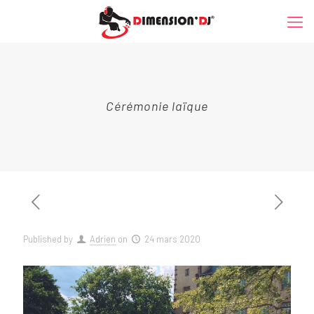
Cérémonie laïque
Published by
Adrien
on
24 mars 2020